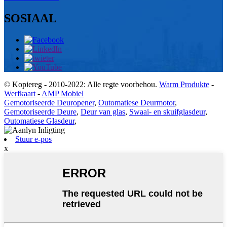
SOSIAAL
© Kopiereg - 2010-2022: Alle regte voorbehou.
Warm Produkte
-
Werfkaart
-
AMP Mobiel
Gemotoriseerde Deuropener
,
Outomatiese Deurmotor
,
Gemotoriseerde Deure
,
Deur van glas
,
Swaai- en skuifglasdeur
,
Outomatiese Glasdeur
,
Stuur e-pos
x