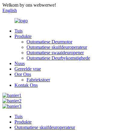
Welkom by ons webwerwe!
English
Tuis
Produkte
Outomatiese Deurmotor
Outomatiese skuifdeuroperateur
Outomatiese swaaideuropener
Outomatiese Deurbykomstighede
Nuus
Gereelde vrae
Oor Ons
Fabriekstoer
Kontak Ons
Tuis
Produkte
Outomatiese skuifdeuroperateur