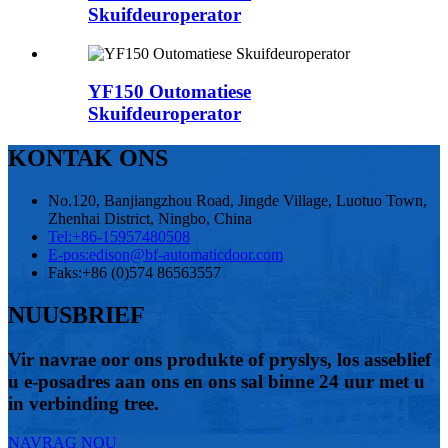
Skuifdeuroperator
YF150 Outomatiese
Skuifdeuroperator
KONTAK ONS
No.120, Banjiangzhou Road, Jingde Village, Luotuo Town,
Zhenhai District, Ningbo, China
Tel:
+86-15957480508
E-pos:
edison@bf-automaticdoor.com
Faks:
+86 (0)574 86563557
NUUSBRIEF
Vir navrae oor ons produkte of pryslys, los asseblief
u e-posadres aan ons en ons sal binne 24 uur met u
in verbinding tree.
NAVRAG NOU