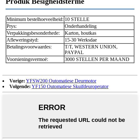
Produk Besigheidsterme
Minimum bestelhoeveelheid:
10 STELLE
Prys:
Onderhandeling
Verpakkingsbesonderhede:
Karton, houtkas
Afleweringstyd:
15-30 Werksdae
Betalingsvoorwaardes:
T/T, WESTERN UNION,
PAYPAL
Voorsieningsvermoë:
3000 STELLEN PER MAAND
Vorige:
YFSW200 Outomatiese Deurmotor
Volgende:
YF150 Outomatiese Skuifdeuroperator