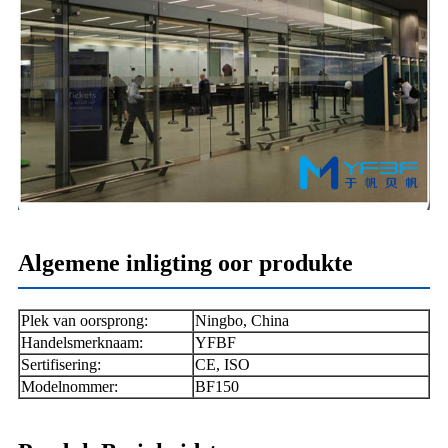
Algemene inligting oor produkte
Plek van oorsprong:
Ningbo
, China
Handelsmerknaam:
Y
FBF
Sertifisering:
C
E, ISO
Modelnommer:
BF150