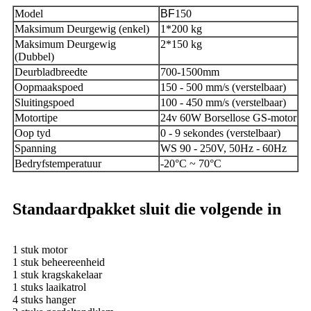
Model
BF
150
Maksimum Deurgewig (enkel)
1*200 kg
Maksimum Deurgewig
2*150 kg
(Dubbel)
Deurbladbreedte
700-1500mm
Oopmaakspoed
150 - 500 mm/s (verstelbaar)
Sluitingspoed
100 - 450 mm/s (verstelbaar)
Motortipe
24v 60W Borsellose GS-motor
Oop tyd
0 - 9 sekondes (verstelbaar)
Spanning
WS 90 - 250V, 50Hz - 60Hz
Bedryfstemperatuur
-20°C ~ 70°C
Standaardpakket sluit die volgende in
1 stuk motor
1 stuk beheereenheid
1 stuk kragskakelaar
1 stuks laaikatrol
4 stuks hanger