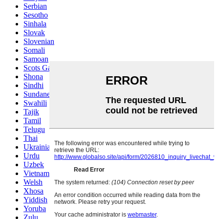
Serbian
Sesotho
Sinhala
Slovak
Slovenian
Somali
Samoan
Scots Gaelic
Shona
Sindhi
Sundanese
Swahili
Tajik
Tamil
Telugu
Thai
Ukrainian
Urdu
Uzbek
Vietnamese
Welsh
Xhosa
Yiddish
Yoruba
Zulu