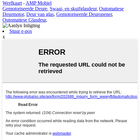
Werfkaart
-
AMP Mobiel
Gemotoriseerde Deure
,
Swaai- en skuifglasdeur
,
Outomatiese
Deurmotor
,
Deur van glas
,
Gemotoriseerde Deuropener
,
Outomatiese Glasdeur
,
Stuur e-pos
x