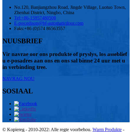
No.120, Banjiangzhou Road, Jingde Village, Luotuo Town,
Zhenhai District, Ningbo, China
Tel:
+86-15957480508
E-pos:
edison@bf-automaticdoor.com
Faks:
+86 (0)574 86563557
NUUSBRIEF
Vir navrae oor ons produkte of pryslys, los asseblief
u e-posadres aan ons en ons sal binne 24 uur met u
in verbinding tree.
NAVRAG NOU
SOSIAAL
© Kopiereg - 2010-2022: Alle regte voorbehou.
Warm Produkte
-