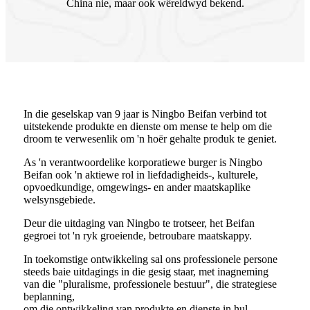
China nie, maar ook wêreldwyd bekend.
In die geselskap van 9 jaar is Ningbo Beifan verbind tot
uitstekende produkte en dienste om mense te help om die
droom te verwesenlik om 'n hoër gehalte produk te geniet.
As 'n verantwoordelike korporatiewe burger is Ningbo
Beifan ook 'n aktiewe rol in liefdadigheids-, kulturele,
opvoedkundige, omgewings- en ander maatskaplike
welsynsgebiede.
Deur die uitdaging van Ningbo te trotseer, het Beifan
gegroei tot 'n ryk groeiende, betroubare maatskappy.
In toekomstige ontwikkeling sal ons professionele persone
steeds baie uitdagings in die gesig staar, met inagneming
van die "pluralisme, professionele bestuur", die strategiese
beplanning,
om die ontwikkeling van produkte en dienste in hul