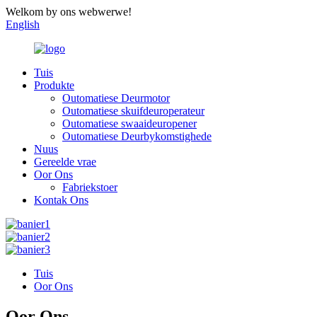
Welkom by ons webwerwe!
English
Tuis
Produkte
Outomatiese Deurmotor
Outomatiese skuifdeuroperateur
Outomatiese swaaideuropener
Outomatiese Deurbykomstighede
Nuus
Gereelde vrae
Oor Ons
Fabriekstoer
Kontak Ons
Tuis
Oor Ons
Oor Ons